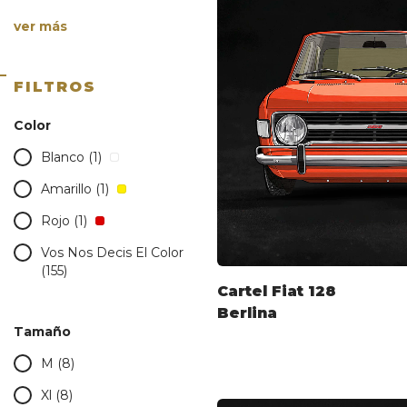
ver más
FILTROS
Color
Blanco (1)
Amarillo (1)
Rojo (1)
Vos Nos Decis El Color
(155)
Cartel Fiat 128
Berlina
Tamaño
M (8)
Xl (8)