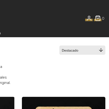
0
S
la
ales
iginal.