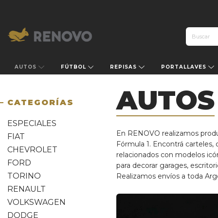
AUTOS
FÚTBOL
REPISAS
PORTALLAVES
AUTOS
CATEGORÍAS
ESPECIALES
En RENOVO realizamos producto
FIAT
Fórmula 1. Encontrá carteles, 
CHEVROLET
relacionados con modelos icón
FORD
para decorar garages, escritori
TORINO
Realizamos envíos a toda Arg
RENAULT
VOLKSWAGEN
DODGE