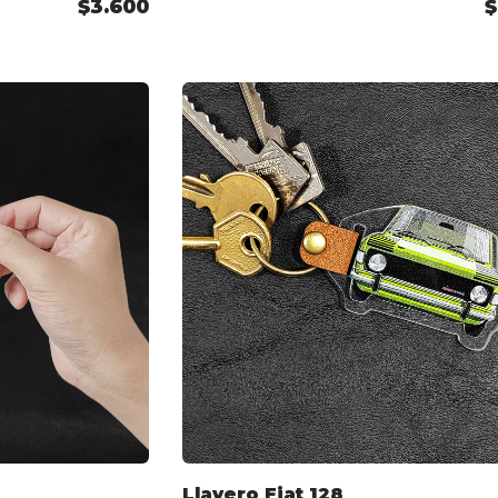
$3.600
$
Llavero Fiat 128