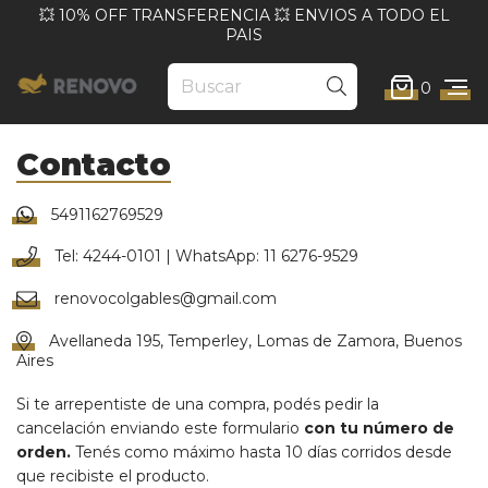
💥 10% OFF TRANSFERENCIA 💥 ENVIOS A TODO EL
PAIS
0
Contacto
5491162769529
Tel: 4244-0101 | WhatsApp: 11 6276-9529
renovocolgables@gmail.com
Avellaneda 195, Temperley, Lomas de Zamora, Buenos
Aires
Si te arrepentiste de una compra, podés pedir la
cancelación enviando este formulario
con tu número de
orden.
Tenés como máximo hasta 10 días corridos desde
que recibiste el producto.