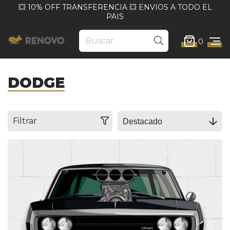
💥 10% OFF TRANSFERENCIA 💥 ENVIOS A TODO EL
PAIS
0
DODGE
Filtrar