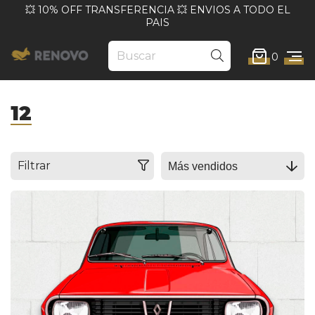
💥 10% OFF TRANSFERENCIA 💥 ENVIOS A TODO EL
PAIS
0
12
Filtrar