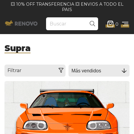
💥 10% OFF TRANSFERENCIA 💥 ENVIOS A TODO EL
PAIS
0
Supra
Filtrar