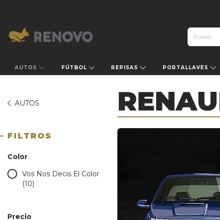
AUTOS
FÚTBOL
REPISAS
PORTALLAVES
RENAU
AUTOS
FILTROS
Color
Vos Nos Decis El Color
(10)
Precio