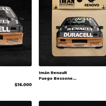
Imán Renault
Fuego Bessone
TC2000
$16.000