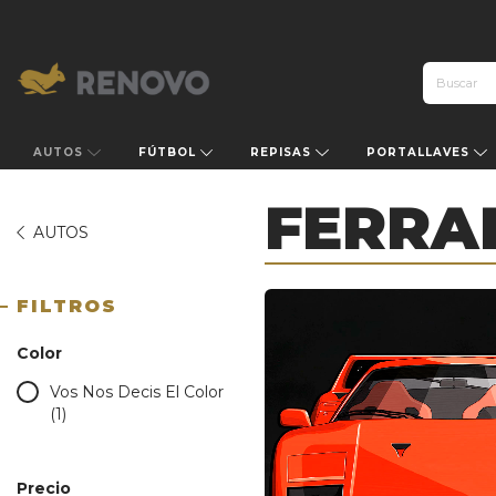
AUTOS
FÚTBOL
REPISAS
PORTALLAVES
FERRA
AUTOS
FILTROS
Color
Vos Nos Decis El Color
(1)
Precio