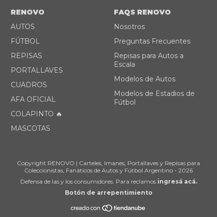
RENOVO
FAQS RENOVO
AUTOS
Nosotros
FÚTBOL
Preguntas Frecuentes
REPISAS
Repisas para Autos a
Escala
PORTALLAVES
Modelos de Autos
CUADROS
Modelos de Estadios de
AFA OFICIAL
Fútbol
COLAPINTO 🔥
MASCOTAS
Copyright RENOVO | Carteles, Imanes, Portallaves y Repisas para
Coleccionistas, Fanáticos de Autos y Fútbol Argentino - 2026
Defensa de las y los consumidores. Para reclamos
ingresá acá.
Botón de arrepentimiento