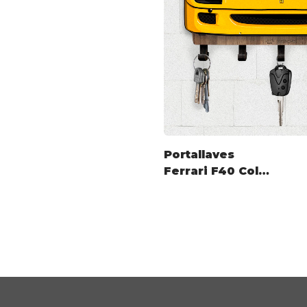
Portallaves
Ferrari F40 Color
Personalizado