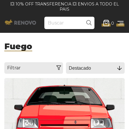
💥 10% OFF TRANSFERENCIA 💥 ENVIOS A TODO EL
PAIS
0
Fuego
Filtrar