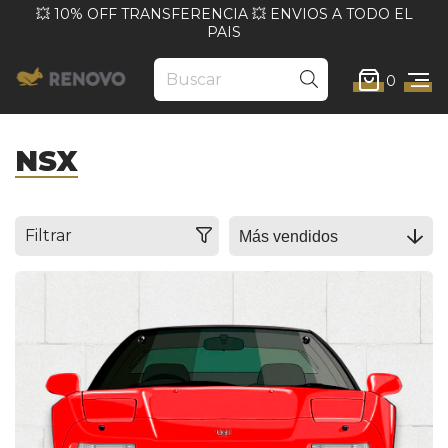
💥 10% OFF TRANSFERENCIA 💥 ENVIOS A TODO EL
PAIS
0
NSX
Filtrar