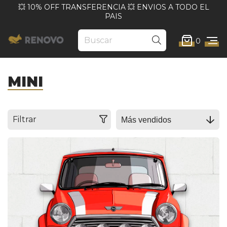
💥 10% OFF TRANSFERENCIA 💥 ENVIOS A TODO EL
PAIS
0
MINI
Filtrar