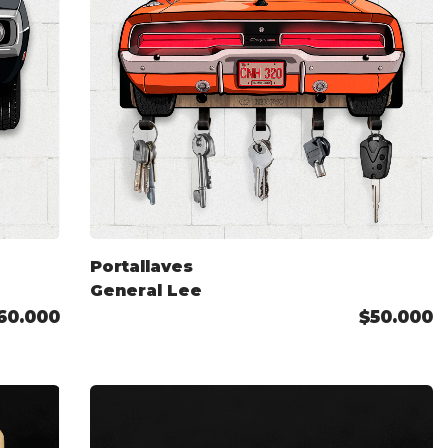
Portallaves
General Lee
60.000
$50.000