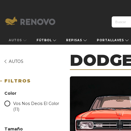
AUTOS
FÚTBOL
REPISAS
PORTALLAVES
DODG
AUTOS
FILTROS
Color
Vos Nos Decis El Color
(11)
Tamaño