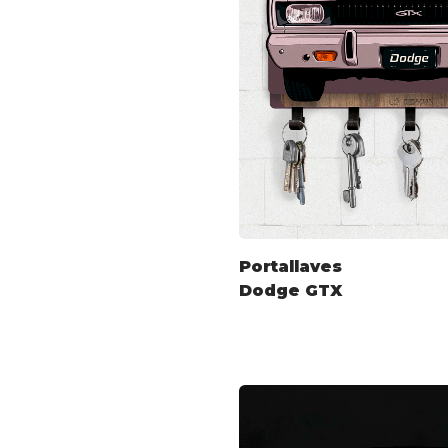
Portallaves
Dodge GTX