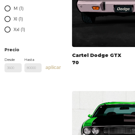
M (1)
Xl (1)
Xxl (1)
Precio
Cartel Dodge GTX
Desde
Hasta
70
aplicar