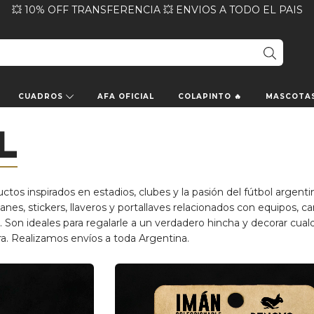
💥 10% OFF TRANSFERENCIA 💥 ENVIOS A TODO EL PAIS
CUADROS
AFA OFICIAL
COLAPINTO 🔥
MASCOTA
L
s inspirados en estadios, clubes y la pasión del fútbol argenti
anes, stickers, llaveros y portallaves relacionados con equipos, c
 Son ideales para regalarle a un verdadero hincha y decorar cual
ra. Realizamos envíos a toda Argentina.