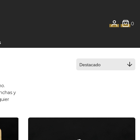
0
S
no.
anchas y
quier