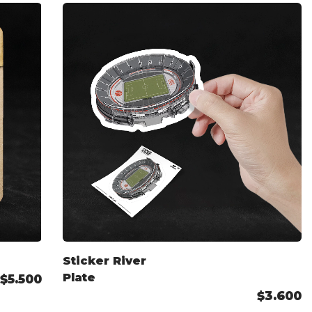
Sticker River
Plate
$5.500
$3.600