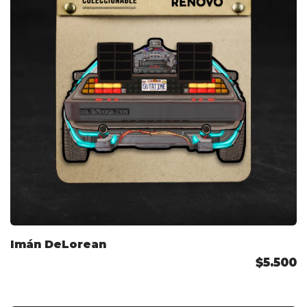
Imán DeLorean
$5.500