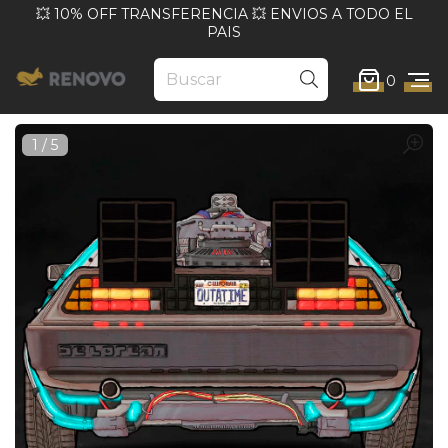
💥 10% OFF TRANSFERENCIA 💥 ENVIOS A TODO EL
PAIS
0
1
/
5