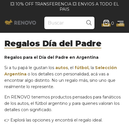
💥 10% OFF TRANSFERENCIA 💥 ENVIOS A TODO EL
PAIS
0
Regalos Día del Padre
Regalos para el Día del Padre en Argentina
Si a tu papá le gustan
los
autos
,
el
fútbol,
la
Selección
Argentina
o los detalles con personalidad, acá vas a
encontrar algo distinto. No un regalo más, sino uno que
realmente lo represente.
En RENOVO tenemos productos pensados para fanáticos
de los autos, el fútbol argentino y para quienes valoran los
detalles con significado.
👉 Explorá las opciones y encontrá el regalo ideal.