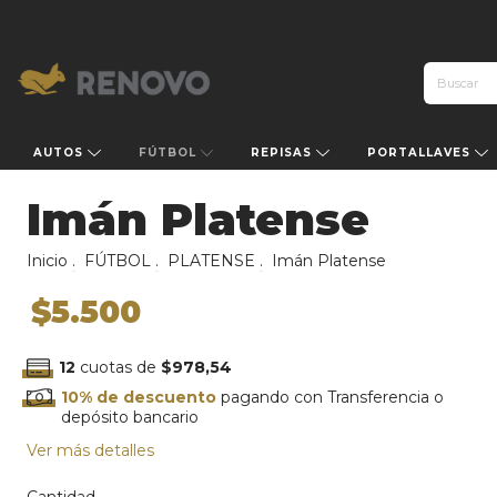
AUTOS
FÚTBOL
REPISAS
PORTALLAVES
Imán Platense
Inicio
.
FÚTBOL
.
PLATENSE
.
Imán Platense
$5.500
12
cuotas de
$978,54
10% de descuento
pagando con Transferencia o
depósito bancario
Ver más detalles
Cantidad