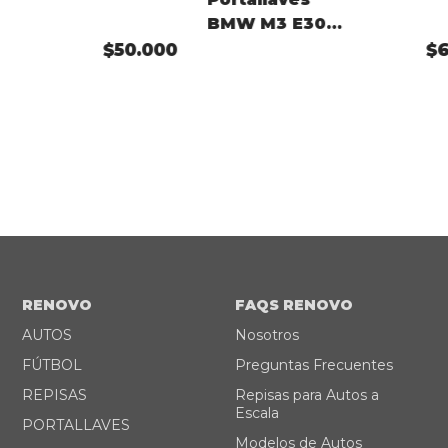
BMW M3 E30
Color
$50.000
$
Personalizado
RENOVO
FAQS RENOVO
AUTOS
Nosotros
FÚTBOL
Preguntas Frecuentes
REPISAS
Repisas para Autos a
Escala
PORTALLAVES
Modelos de Autos