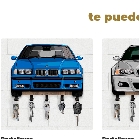
te pued
Portallaves
Portallaves