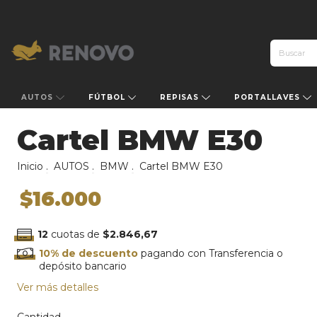
AUTOS
FÚTBOL
REPISAS
PORTALLAVES
Cartel BMW E30
Inicio
.
AUTOS
.
BMW
.
Cartel BMW E30
$16.000
12
cuotas de
$2.846,67
10% de descuento
pagando con Transferencia o
depósito bancario
Ver más detalles
Cantidad