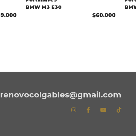
BMW M3 E30
BMW
Per
69.000
$60.000
renovocolgables@gmail.com