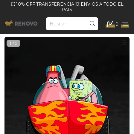
💥 10% OFF TRANSFERENCIA 💥 ENVIOS A TODO EL
PAIS
0
1
/
5