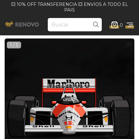
💥 10% OFF TRANSFERENCIA 💥 ENVIOS A TODO EL
PAIS
0
1
/
5