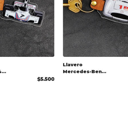
Llavero
4
Mercedes-Benz
W196 1954
$5.500
Fangio