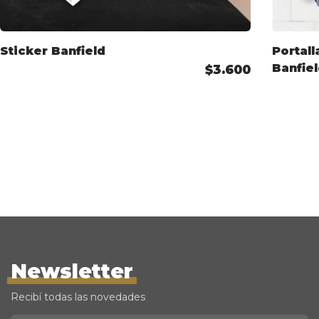
Sticker Banfield
Portall
Banfie
$3.600
Newsletter
Recibí todas las novedades