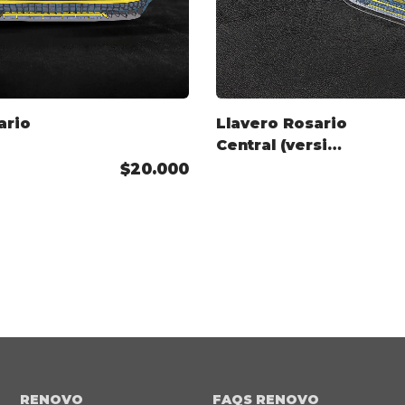
ario
Llavero Rosario
Central (versión
anterior)
$20.000
RENOVO
FAQS RENOVO