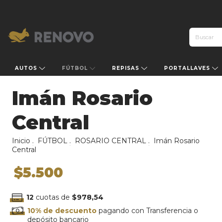
AUTOS
FÚTBOL
REPISAS
PORTALLAVES
Imán Rosario
Central
Inicio
.
FÚTBOL
.
ROSARIO CENTRAL
.
Imán Rosario
Central
$5.500
12
cuotas de
$978,54
10% de descuento
pagando con Transferencia o
depósito bancario