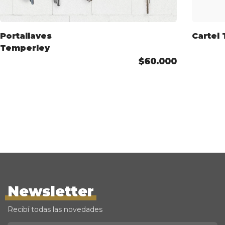
Portallaves
Cartel
Temperley
$60.000
Newsletter
Recibí todas las novedades