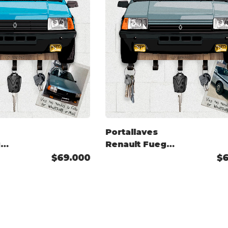
Portallaves
go
Renault Fuego
82
GTX (EU) 1984
$69.000
$
Color
do
Personalizado