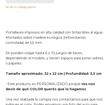
No sé mi código postal
Portallaves impresos en alta calidad con tintas látex al agua.
Montados sobre madera ecológica (reforestación
controlada) de 5,5 mm.
Se pueden colgar hasta 6 o 10 juegos de llaves,
dependiendo el modelo, y tienen espacio para poner sobres
o papeles.
Tamaño aproximado: 32 x 22 cm | Profundidad: 3,5 cm
• Este producto es PERSONALIZADO porque
vos nos
decís de qué COLOR querés que lo hagamos
.
Una vez realizada la compra nos contactamos para que nos
indiques el color. Podés enviarnos una foto del auto para