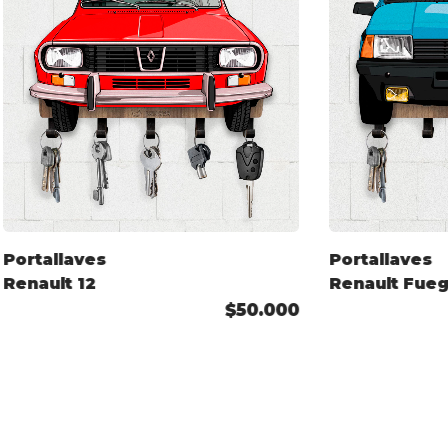
Portallaves
Portallaves
Renault 12
Renault Fue
GTX (Arg) 19
$50.000
Color
Personaliza