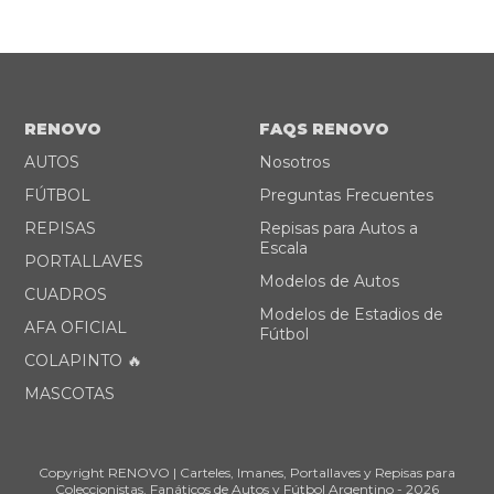
RENOVO
FAQS RENOVO
AUTOS
Nosotros
FÚTBOL
Preguntas Frecuentes
REPISAS
Repisas para Autos a
Escala
PORTALLAVES
Modelos de Autos
CUADROS
Modelos de Estadios de
AFA OFICIAL
Fútbol
COLAPINTO 🔥
MASCOTAS
Copyright RENOVO | Carteles, Imanes, Portallaves y Repisas para
Coleccionistas, Fanáticos de Autos y Fútbol Argentino - 2026