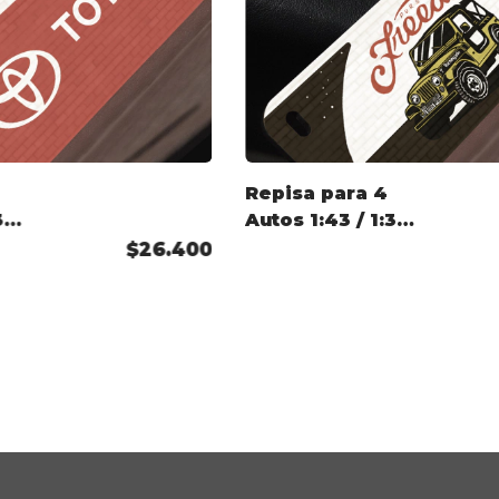
Repisa para 4
32
Autos 1:43 / 1:32
- Off Road
$26.400