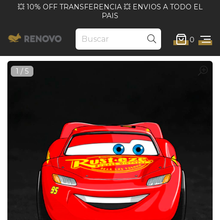
💥 10% OFF TRANSFERENCIA 💥 ENVIOS A TODO EL
PAIS
0
1
/
5